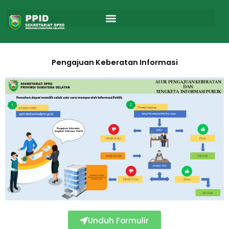
Skip
to
content
Pengajuan Keberatan Informasi
Unduh Formulir